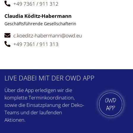
+49 7361 / 911 312
Claudia Köditz-Habermann
Geschäftsführende Gesellschafterin
c.koeditz-habermann@owd.eu
+49 7361 / 911 313
LIVE DABEI
MIT DER OWD APP
Über die App erledigen wir die
komplette Termin­koordination,
sowie die Einsatz­planung der Deko-
Teams und der laufenden
Aktionen.