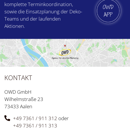
komplette Termin­koordination,
sowie die Einsatz­planung der Deko-
Teams und der laufenden
Aktionen.
KONTAKT
OWD GmbH
Wilhelmstraße 23
73433 Aalen
+49 7361 / 911 312
oder
+49 7361 / 911 313